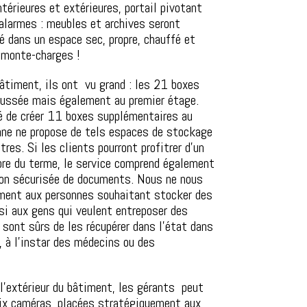
érieures et extérieures, portail pivotant
 alarmes : meubles et archives seront
é dans un espace sec, propre, chauffé et
monte-charges !
âtiment, ils ont vu grand : les 21 boxes
aussée mais également au premier étage.
té de créer 11 boxes supplémentaires au
nne ne propose de tels espaces de stockage
res. Si les clients pourront profitrer d’un
re du terme, le service comprend également
ion sécurisée de documents. Nous ne nous
ment aux personnes souhaitant stocker des
i aux gens qui veulent entreposer des
s sont sûrs de les récupérer dans l’état dans
, à l’instar des médecins ou des
à l’extérieur du bâtiment, les gérants peut
six caméras, placées stratégiquement aux