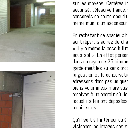
sur les moyens. Caméras int
sécurisé, télésurveillance,
conservés en toute sécurit
même muni d’un ascenseur 
En rachetant ce spacieux b
sont répartis au rez-de-ch
« Il y a même la possibili
sous-sol ». En effet,perso
dans un rayon de 25 kilomèt
garde-meubles au sens prop
la gestion et la conservat
adressons donc pas unique
biens volumineux mais auss
archives à un endroit où il
lequel ils les ont déposées
architectes.
Qu’il soit à l’intérieur ou 
visionner les images des 