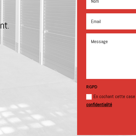
nt.
RGPD
En cochant cette case
confidentialité