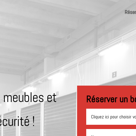
Réser
s meubles et
Réserver un b
curité !